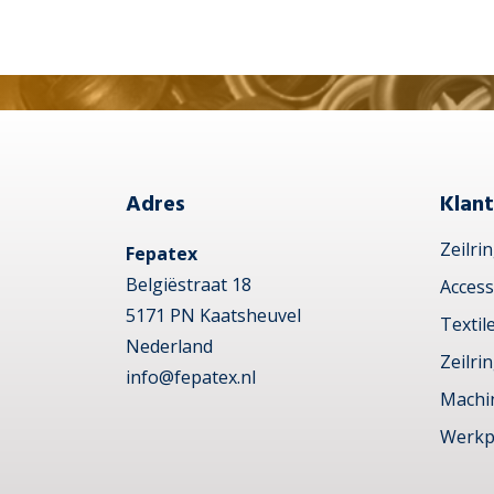
Adres
Klant
Zeilri
Fepatex
Belgiëstraat 18
Access
5171 PN Kaatsheuvel
Textil
Nederland
Zeilri
info@fepatex.nl
Machi
Werkp