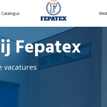
Catalogus
Med
ij Fepatex
e vacatures