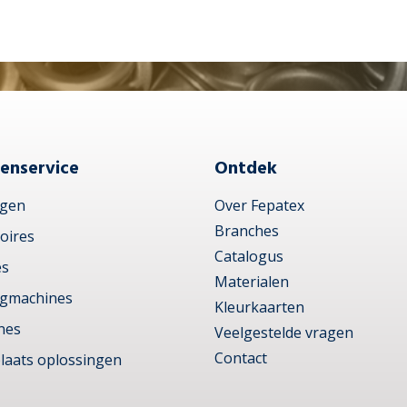
enservice
Ontdek
ngen
Over Fepatex
Branches
oires
Catalogus
es
Materialen
ngmachines
Kleurkaarten
nes
Veelgestelde vragen
Contact
laats oplossingen